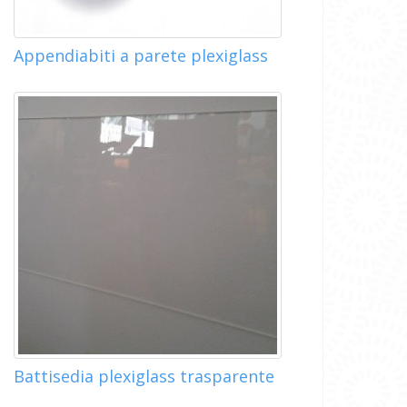
Appendiabiti a parete plexiglass
Battisedia plexiglass trasparente