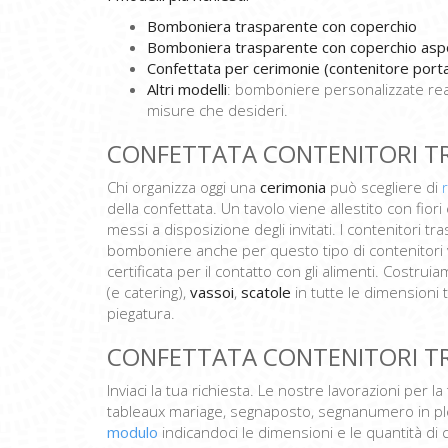
Bomboniera trasparente con coperchio
Bomboniera trasparente con coperchio aspo
Confettata per cerimonie (contenitore portac
Altri modelli
: bomboniere personalizzate reali
misure che desideri.
CONFETTATA CONTENITORI TR
Chi organizza oggi una
cerimonia
può scegliere di
della confettata. Un tavolo viene allestito con fiori 
messi a disposizione degli invitati. I contenitori 
bomboniere anche per questo tipo di contenitori vi
certificata per il contatto con gli alimenti. Costrui
(e catering),
vassoi
,
scatole
in tutte le dimensioni
piegatura.
CONFETTATA CONTENITORI TR
Inviaci la tua richiesta. Le nostre lavorazioni per
tableaux mariage, segnaposto, segnanumero in ple
modulo
indicandoci le dimensioni e le quantità di 