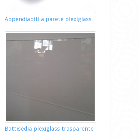
Appendiabiti a parete plexiglass
Battisedia plexiglass trasparente