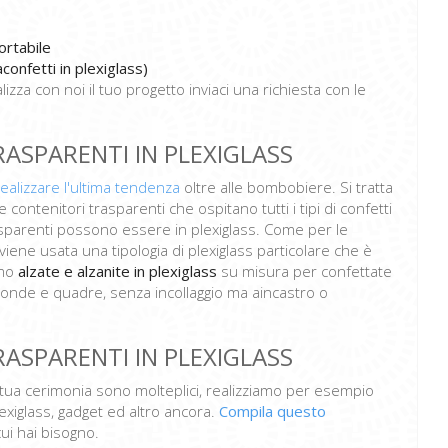
rtabile
onfetti in plexiglass)
zza con noi il tuo progetto inviaci una richiesta con le
ASPARENTI IN PLEXIGLASS
realizzare l'ultima tendenza
oltre alle bombobiere. Si tratta
e contenitori trasparenti che ospitano tutti i tipi di confetti
trasparenti possono essere in plexiglass. Come per le
ene usata una tipologia di plexiglass particolare che è
amo
alzate e alzanite in plexiglass
su misura per confettate
 tonde e quadre, senza incollaggio ma aincastro o
ASPARENTI IN PLEXIGLASS
 la tua cerimonia sono molteplici, realizziamo per esempio
xiglass, gadget ed altro ancora.
Compila questo
cui hai bisogno.