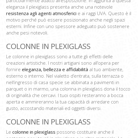
particolarmente adatto all’esposizione. In aggiunta a questa
eleganza il plexiglass presenta anche una notevole
resistenza agli agenti atmosferici
e ai raggi UVA. Questo è il
motivo perché può essere posizionato anche negli spazi
esterni. Infine con uno spessore adeguato può sostenere
anche pesi notevoli.
COLONNE IN PLEXIGLASS
Le colonne in plexiglass sono a tutte gli effetti delle
creazioni artistiche. I nostri artigiani sono all’opera per
fornire
eleganza, bellezza e affidabilità
al tuo ambiente,
esterno o interno. Nel vialetto d’entrata, sulla terrazza o
nell’ingresso di casa specie se abbinata a pavimenti in
parquet o in marmo, una colonna in plexiglass dona il tocco
di originalità che cercavi. I tuoi ospiti resteranno a bocca
aperta e ammireranno la tua capacità di arredare con
gusto, accostando materiali ed oggetti diversi.
COLONNE IN PLEXIGLASS
Le
colonne in plexiglass
possono costituire anche il