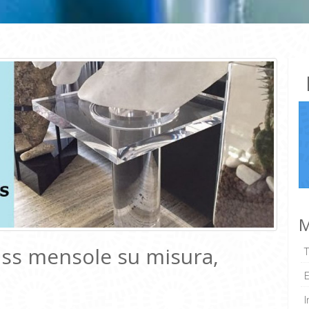
M
ass mensole su misura,
I