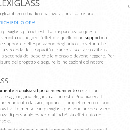
LEXIGLASS
i gli ambienti chiedici una lavorazione su misura
RICHIEDILO ORA!
lexiglass più richiesti. La trasparenza di questo
n vendita nei negozi. L’effetto è quello di un
supporto a
supporto nell’esposizione degli articoli in vetrina. Le
econda della capacità di carico la scelta va calibrata.
e a seconda del peso che le mensole devono reggere. Per
isure del progetto e seguire le indicazioni del nostro
ASS
tamente a qualsiasi tipo di arredamento
ci sia in un
o che aggiungono eleganza al contesto. Può piacere il
i arredamento classico, oppure il completamento di uno
i innovativi. Le mensole in plexiglass possono anche essere
enza di personale esperto affinché sia effettuato un
nsole.
hiesti dai nostri clienti: le mensole in plexiglass per il