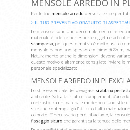
MENSOLE ARREDO IN P
Per le tue
mensole arredo
personalizzate per tutt
> IL TUO PREVENTIVO GRATUITO TI ASPETTA! 
Le mensole sono uno dei complementi d'arredo in p
materiale è l'ideale per esporre oggetti e articoli i
scomparsa
, per questo motivo è molto usato come 
mensole hanno uno spessore minimo di 8mm, ma a s
Naturalmente anche le dimensioni devono variar
questo motivo è altamente consigliato inviare le m
personale specializzato.
MENSOLE ARREDO IN PLEXIGL
Lo stile essenziale del plexiglass
si abbina perfet
ambiente. Si tratta infatti di complementi d’arred
contrasto tra un materiale moderno e uno stile d
stile che contempla già l’utilizzo di altri material
colorate. E’ necessario però, ribadiamo, la consul
fissaggio sicuro
che garantisca la tenuta delle me
Due specifici tipi di mensole sono partiolarmente ric