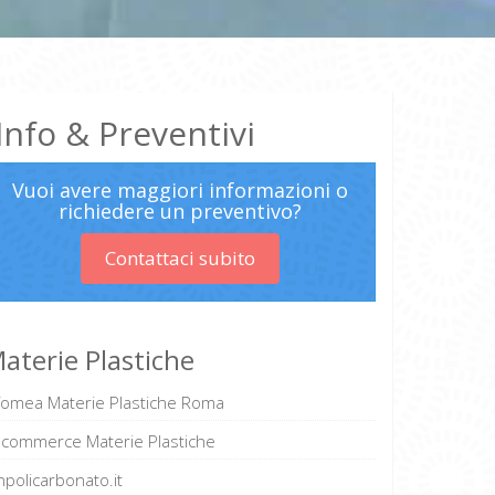
Info & Preventivi
Vuoi avere maggiori informazioni o
richiedere un preventivo?
Contattaci subito
aterie Plastiche
Tomea Materie Plastiche Roma
Ecommerce Materie Plastiche
npolicarbonato.it