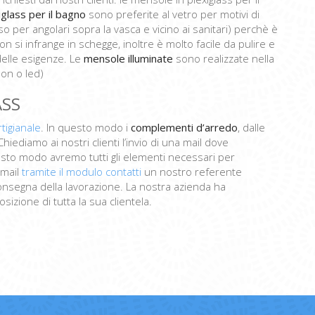
glass per il bagno
sono preferite al vetro per motivi di
so per angolari sopra la vasca e vicino ai sanitari) perchè è
n si infrange in schegge, inoltre è molto facile da pulire e
elle esigenze. Le
mensole illuminate
sono realizzate nella
eon o led)
ASS
tigianale
. In questo modo i
complementi d’arredo
, dalle
hiediamo ai nostri clienti l’invio di una mail dove
uesto modo avremo tutti gli elementi necessari per
 mail
tramite il modulo contatti
un nostro referente
consegna della lavorazione. La nostra azienda ha
sizione di tutta la sua clientela.